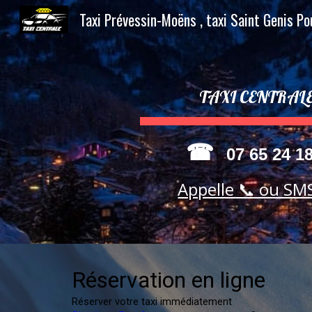
Sk
TAXI CENTRAL
☎
07 65 24 1
Appelle 📞 ou SM