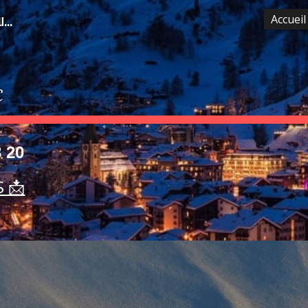
Taxi Prévessin-Moëns , taxi Saint Genis Pouilly , taxi Ferney Voltaire , taxi Pays de Gex
Accueil
ip to main content
Skip to navigat
E
8 20
S 📩