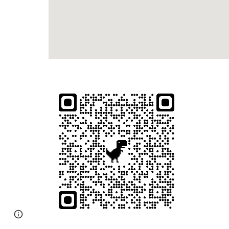
Page
Google Sites
Report abuse
updated