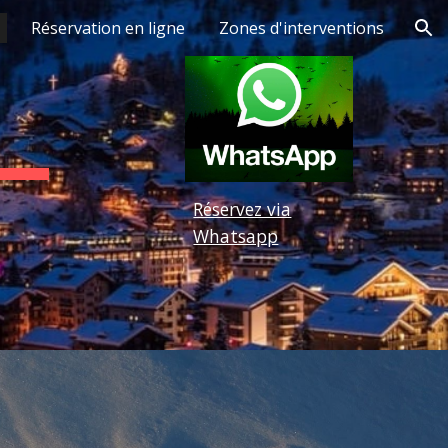
Réservation en ligne
Zones d'interventions
ion
Réservez via
Whatsapp