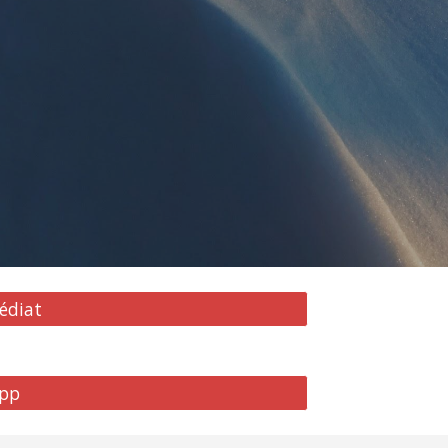
édiat
pp